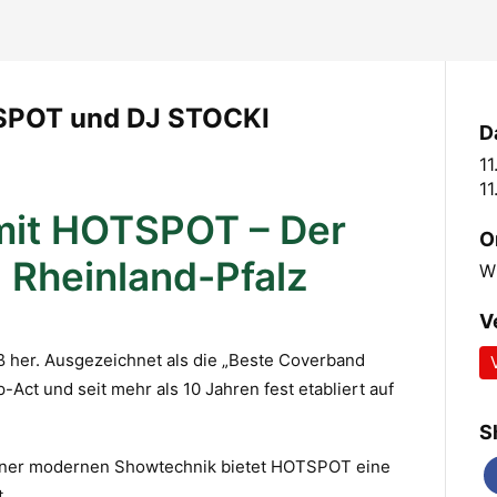
TSPOT und DJ STOCKI
D
1
11
mit HOTSPOT – Der
O
 Rheinland-Pfalz
W
V
ß her. Ausgezeichnet als die „Beste Coverband
Act und seit mehr als 10 Jahren fest etabliert auf
S
einer modernen Showtechnik bietet HOTSPOT eine
.