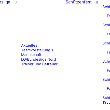
sliga
Schützenfest
Sch
F
Sch
F
Sch
Aktuelles
Teamvorstellung 1.
F
Mannschaft
LG/Bundesliga Nord
Sch
Trainer und Betreuer
F
Sch
F
Schü
195