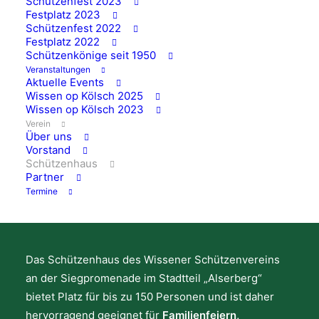
Schützenfest 2023
Festplatz 2023
Schützenfest 2022
Festplatz 2022
Schützenkönige seit 1950
Veranstaltungen
Aktuelle Events
SCHÜTZENHAUS /
Wissen op Kölsch 2025
Wissen op Kölsch 2023
VERMIETUNG
Verein
Über uns
Wissener
Vorstand
Schützenhaus
Schützenverein e.V.
Partner
Termine
1870
Das Schützenhaus des Wissener Schützenvereins
an der Siegpromenade im Stadtteil „Alserberg“
bietet Platz für bis zu 150 Personen und ist daher
hervorragend geeignet für
Familienfeiern,