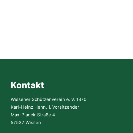
Wissener Bogenschützen
siegreich bei
Regionalmeisterschaften
in Köln
Kürzlich wurden in Köln Lövenich die
Regionalmeisterschaften West des Deutschen
Feldbogenverbandes im Hallenbogensport
Kontakt
ausgetragen. Mit von der…
Wissener Schützenverein e. V. 1870
READ MORE
Karl-Heinz Henn, 1. Vorsitzender
Max-Planck-Straße 4
57537 Wissen