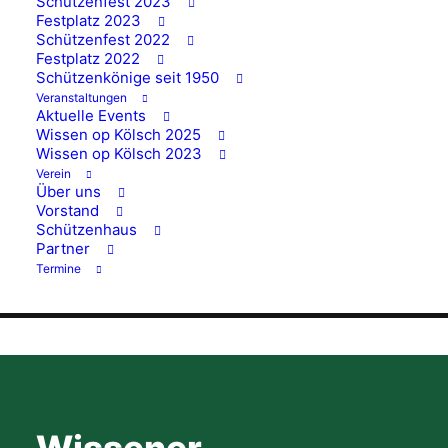
Schützenfest 2023
anderen Vereinen. Egal ob im Breiten-
Festplatz 2023
oder im Spitzensport, in Bezirks- oder
Schützenfest 2022
Festplatz 2022
Bundesliga. Überall gehen unsere
Schützenkönige seit 1950
Schützinnen und Schützen an den Start
Veranstaltungen
Aktuelle Events
und vertreten unseren Verein mit großem
Wissen op Kölsch 2025
Erfolg.
Wissen op Kölsch 2023
Verein
Über uns
Vorstand
MEHR ERFAHREN
Schützenhaus
Partner
Termine