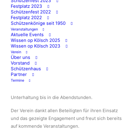
Schützenfest 2023
Festplatz 2023
Schützenfest 2022
Festplatz 2022
Der Wissener SV konnte bei der diesjährigen
Schützenkönige seit 1950
Veranstaltungen
Maifeier einen durchweg positiven Verlauf
Aktuelle Events
verzeichnen. Bei idealem Frühlingswetter fanden
Wissen op Kölsch 2025
über 100 Gäste den Weg in den Biergarten des
Wissen op Kölsch 2023
Verein
Schützenhauses. Die Veranstaltung war durchweg
Über uns
von einer sehr guten Stimmung geprägt.
Vorstand
Schützenhaus
Besonders hervorzuheben war die musikalische
Partner
Termine
Begleitung: Der Auftritt der „Dicken Backen“ sowie
„DJ Calli“ sorgten für abwechslungsreiche
Unterhaltung bis in die Abendstunden.
Der Verein dankt allen Beteiligten für ihren Einsatz
und das gezeigte Engagement und freut sich bereits
auf kommende Veranstaltungen.