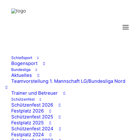
Schießsport
Bogensport
Bundesliga
Aktuelles
Maifest des Wissener
Teamvorstellung 1. Mannschaft LG/Bundesliga Nord
SV war ein großer
Trainer und Betreuer
Schützenfest
Schützenfest 2026
Erfolg
Festplatz 2026
Schützenfest 2025
Festplatz 2025
11/05/2026
|
IN
AKTUELLES
Schützenfest 2024
Festplatz 2024