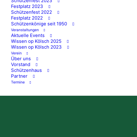
Schützenfest 2023
Festplatz 2023
Schützenfest 2022
Festplatz 2022
Schützenkönige seit 1950
Veranstaltungen
Aktuelle Events
Wissen op Kölsch 2025
Wissen op Kölsch 2023
Verein
Über uns
Vorstand
Schützenhaus
Partner
Termine