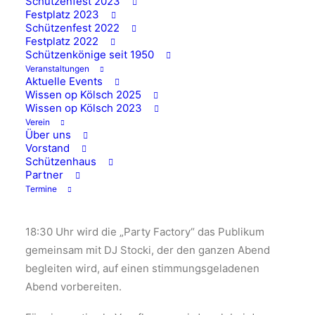
Schützenfest 2023
30/07/2025
|
IN
AKTUELLES
Festplatz 2023
Schützenfest 2022
Festplatz 2022
Schützenkönige seit 1950
Veranstaltungen
Aktuelle Events
Nach den großen Erfolgen in 2021 und 2023 geht die
Wissen op Kölsch 2025
Veranstaltung „Wissen op Kölsch“ am 31.10.2025, in
Wissen op Kölsch 2023
die nächste Runde. Die Besucher dürfen sich wieder
Verein
Über uns
auf einen „kölschen“ Abend freuen, mit Bands aus
Vorstand
dem obersten Regal der Kölner Musikszene. Dieses
Schützenhaus
Partner
Mal dabei: Domstürmer, Räuber und Bläck Fööss.
Termine
Erstmalig wird die Veranstaltung mit einem
musikalisch hochwertigen „warm-up“ eröffnet. Ab
18:30 Uhr wird die „Party Factory“ das Publikum
gemeinsam mit DJ Stocki, der den ganzen Abend
begleiten wird, auf einen stimmungsgeladenen
Abend vorbereiten.