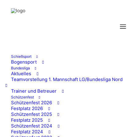
Schießsport
Bogensport
Bundesliga
Wissen op Kölsch -
Aktuelles
Teamvorstellung 1. Mannschaft LG/Bundesliga Nord
Wissener SV bringt
Trainer und Betreuer
Schützenfest
Domstürmer, Räuber
Schützenfest 2026
Festplatz 2026
und Bläck Fööss ins
Schützenfest 2025
Festplatz 2025
KulturWERK
Schützenfest 2024
Festplatz 2024