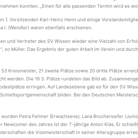
nehmen konnten. „Einen für alle passenden Termin wird es woh
den 1. Vorsitzenden Karl-Heinz Henn und einige Vorstandsmitgl
a I. (Wendler) waren ebenfalls erschienen.
n und Vertreter des SV Wissen wieder eine Vielzahl von Erfolg
“, so Müller. Das Ergebnis der guten Arbeit im Verein und durch
3 Kreismeister, 21 zweite Plätze sowie 20 dritte Plätze errei
reicht werden. Die 16 3. Plätze rundeten das Bild ab. Zusammen
Podestplätze erringen. Auf Landesebene gab es für den SV Wis
e Schießsportgemeinschaft bilden. Bei den Deutschen Meistersch
 wurden Petra Fellmer (Erwachsene), Lana Brucherseifer (Juni
 Newcomer des Jahres ist der 7-jährige Anton Klas. Er schießt
terschaften die Vizemeisterschaft in seiner Altersgruppe erre