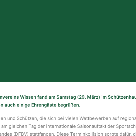
envereins Wissen fand am Samstag (29. März) im Schützenhau
en auch einige Ehrengäste begrüßen.
en und Schützen, die sich bei vielen Wettbewerben auf region
 am gleichen Tag der internationale Saisonauftakt der Sportsc
des (DFBV) stattfanden. Diese Terminkollision sorgte dafür, d