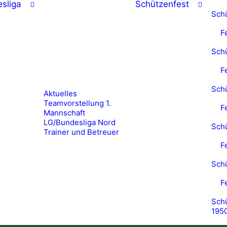
sliga
Schützenfest
Sch
F
Sch
F
Sch
Aktuelles
Teamvorstellung 1.
F
Mannschaft
LG/Bundesliga Nord
Sch
Trainer und Betreuer
F
Sch
F
Schü
195