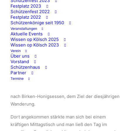
Schützenfest 2023
29/12/2024
|
IN
ALLGEMEIN
Festplatz 2023
Schützenfest 2022
Festplatz 2022
Schützenkönige seit 1950
Veranstaltungen
Aktuelle Events
Am Ende eines Jahres ist es beim Wissener
Wissen op Kölsch 2025
Schützenverein bereits Tradition, eine Wanderung
Wissen op Kölsch 2023
im Umland des Wisserlandes durchzuführen. Bei
Verein
Über uns
herrlichem Wanderwetter trafen sich 31 Mitglieder
Vorstand
am Gewerbegebiet „Alte Hütte“ und von dort führte
Schützenhaus
Partner
die Wanderung über die alte Grubenbahn in Richtung
Termine
Mühlental. Nach einer kurzen Rast begann der
Anstieg über ein Teilstück des Botanischen Weges
nach Birken-Honigsessen, dem Ziel der diesjährigen
Wanderung.
Dort angekommen stärkte man sich bei einem
kräftigen Mittagstisch und man ließ den Tag im