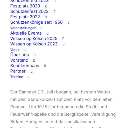
Schützenfest 2023
18/07/2024
|
IN
ALLGEMEIN
Festplatz 2023
Schützenfest 2022
Festplatz 2022
Schützenkönige seit 1950
Veranstaltungen
Aktuelle Events
Die traditionelle Eröffnung des Festplatzes am
Wissen op Kölsch 2025
Freitag (12. Juli) läutete das viertägige Fest ein. Zur
Wissen op Kölsch 2023
Festplatzeröffnung spielte das Jugendorchester der
Verein
Über uns
Stadt- und Feuerwehrkapelle. Zur Eröffnung konnten
Vorstand
die vielen Besucher Gebrauch von kostenlosen
Schützenhaus
Partner
Coupon-Bögen machen, die Rabatte bei den
Termine
zahlreichen Fahrgeschäften ermöglichten.
Der Samstag (13. Juli) begann, bei bestem Wetter,
mit dem Standkonzert auf dem Platz vor dem alten
Postamt. Um 19.15 Uhr begannen die Stadt- und
Feuerwehrkapelle und die Bergkapelle „Vereinigung“
Birken-Honigessen mit der musikalischen