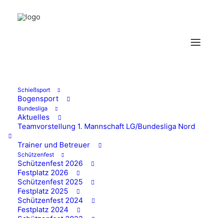
Schießsport
Bogensport
Bundesliga
Großes Schützenfest
Aktuelles
Teamvorstellung 1. Mannschaft LG/Bundesliga Nord
in Wissen: Die Stadt
Trainer und Betreuer
Schützenfest
und die Region waren
Schützenfest 2026
Festplatz 2026
drei Tage im
Schützenfest 2025
Festplatz 2025
Feiermodus
Schützenfest 2024
Festplatz 2024