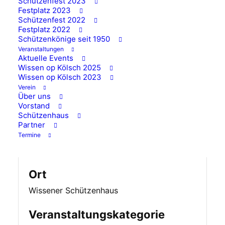
Schützenfest 2023
Festplatz 2023
Vermietung Schützenhaus
Schützenfest 2022
Festplatz 2022
von
1109
Schützenkönige seit 1950
Veranstaltungen
Aktuelle Events
Das Schützenhaus ist an diesem Tag vermietet
Wissen op Kölsch 2025
Wissen op Kölsch 2023
– Trainingsbetrieb ist nicht möglich.
Verein
Über uns
Vorstand
Schützenhaus
Datum und Uhrzeit
Partner
Termine
08.11.2025 um 18:00
bis
08.11.2025 um 23:30
Ort
Wissener Schützenhaus
Veranstaltungskategorie