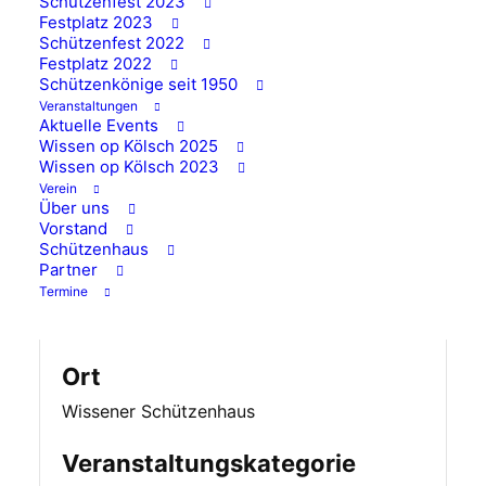
Schützenfest 2023
Festplatz 2023
DSB-Pokal Heimwettkampf
Schützenfest 2022
Festplatz 2022
von
562
Schützenkönige seit 1950
Veranstaltungen
Aktuelle Events
An diesem Tag findet ein Wettkampf im DSB-
Wissen op Kölsch 2025
Wissen op Kölsch 2023
Pokal statt. Trainingsbetrieb ist nicht möglich.
Verein
Über uns
Vorstand
Schützenhaus
Datum und Uhrzeit
Partner
Termine
17.04.2026 um 17:30
bis
17.04.2026 um 22:00
Ort
Wissener Schützenhaus
Veranstaltungskategorie