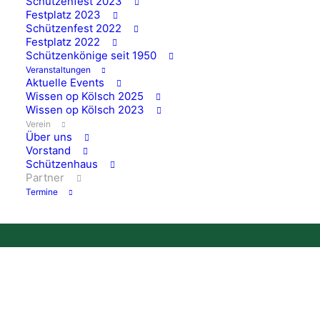
Schützenfest 2023
Festplatz 2023
Schützenfest 2022
Festplatz 2022
Schützenkönige seit 1950
Veranstaltungen
Aktuelle Events
PARTNER
Wissen op Kölsch 2025
Wissen op Kölsch 2023
Wissener
Verein
Über uns
Schützenverein e.V.
Vorstand
Schützenhaus
1870
Partner
Termine