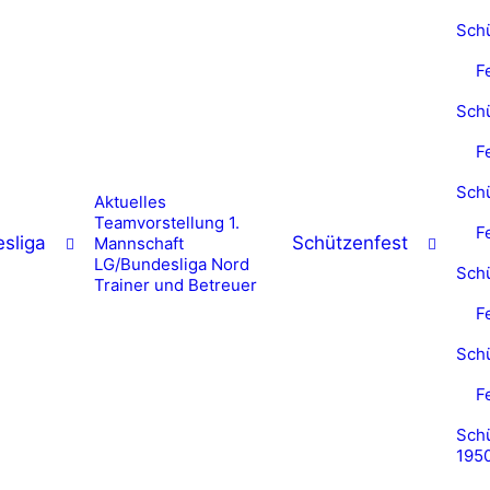
Sch
F
Sch
F
Sch
Aktuelles
Teamvorstellung 1.
F
sliga
Schützenfest
Mannschaft
LG/Bundesliga Nord
Sch
Trainer und Betreuer
F
Sch
F
Schü
195