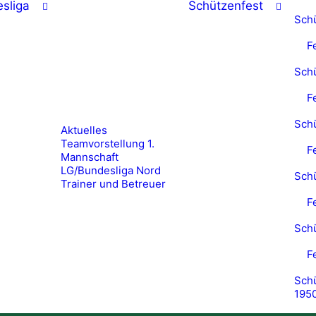
sliga
Schützenfest
Sch
F
Sch
F
Sch
Aktuelles
Teamvorstellung 1.
F
Mannschaft
LG/Bundesliga Nord
Sch
Trainer und Betreuer
F
Sch
F
Schü
195