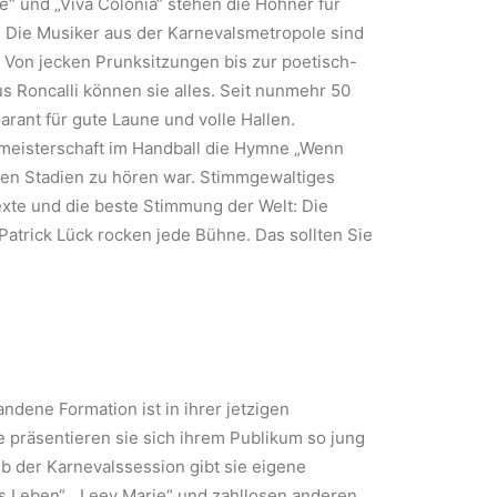
e“ und „Viva Colonia“ stehen die Höhner für
. Die Musiker aus der Karnevalsmetropole sind
g: Von jecken Prunksitzungen bis zur poetisch-
 Roncalli können sie alles. Seit nunmehr 50
arant für gute Laune und volle Hallen.
ltmeisterschaft im Handball die Hymne „Wenn
allen Stadien zu hören war. Stimmgewaltiges
te und die beste Stimmung der Welt: Die
trick Lück rocken jede Bühne. Das sollten Sie
dene Formation ist in ihrer jetzigen
 präsentieren sie sich ihrem Publikum so jung
b der Karnevalssession gibt sie eigene
 das Leben“, „Leev Marie“ und zahllosen anderen