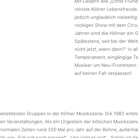
Mit Liedern wie „Echte Fründ
reinste Kölner Lebensfreude
jedoch unglaublich vielseiti
rockigen Show mit dem Circus
Jahren sind die Höhner ein G
Spätestens, seit bei der We
nicht jetzt, wann dann?“ in 
Temperament, eingängige Tex
Musiker um Neu-Frontmann Pa
auf keinen Fall verpassen!
liebtesten Gruppen in der Kölner Musikszene. Die 1983 entstan
en Veranstaltungen. Als ein Urgestein der kölschen Musikszene
 normalen Zeiten rund 350 Mal pro Jahr auf der Bühne, außerhal
its wie „Ejal wat noch passeet“, „Uns jeiht et joot“, „Schön ist