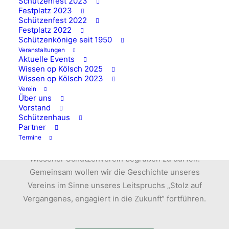
Schützenfest 2023
Festplatz 2023
Schützenfest 2022
Festplatz 2022
Schützenkönige seit 1950
Werde Mitglied im
Veranstaltungen
Aktuelle Events
Wissener
Wissen op Kölsch 2025
Wissen op Kölsch 2023
Schützenverein e.V.
Verein
Über uns
1870
Vorstand
Schützenhaus
Partner
Termine
Wir würden uns freuen, dich als Mitglied im
Wissener Schützenverein begrüßen zu dürfen.
Gemeinsam wollen wir die Geschichte unseres
Vereins im Sinne unseres Leitspruchs „Stolz auf
Vergangenes, engagiert in die Zukunft“ fortführen.