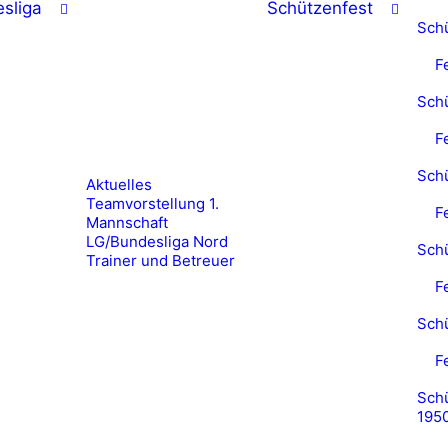
sliga
Schützenfest
Sch
F
Sch
F
Sch
Aktuelles
Teamvorstellung 1.
F
Mannschaft
LG/Bundesliga Nord
Sch
Trainer und Betreuer
F
Sch
F
Schü
195