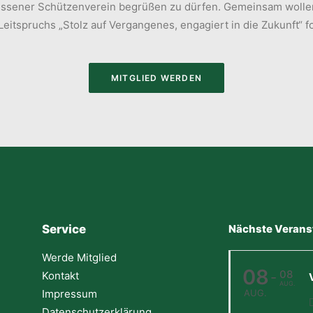
 Wissener Schützenverein begrüßen zu dürfen. Gemeinsam wollen
eitspruchs „Stolz auf Vergangenes, engagiert in die Zukunft“ f
MITGLIED WERDEN
Service
Nächste Verans
Werde Mitglied
08
08
Kontakt
-
AUG.
Impressum
AUG.
Datenschutzerklärung