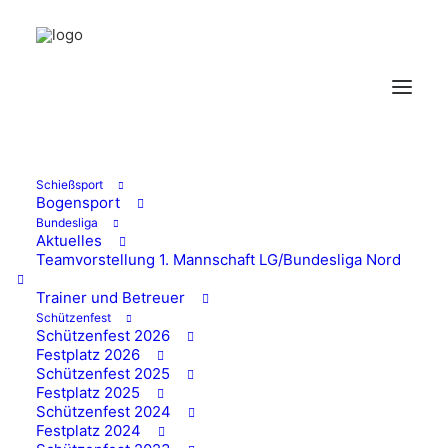
Datenschutzerklärung
1. Datenschutz auf
einen Blick
Schießsport
Bogensport
Bundesliga
Allgemeine Hinweise
Aktuelles
Teamvorstellung 1. Mannschaft LG/Bundesliga Nord
Die folgenden Hinweise geben einen einfachen
Trainer und Betreuer
Überblick darüber, was mit Ihren
Schützenfest
personenbezogenen Daten passiert, wenn Sie diese
Schützenfest 2026
Festplatz 2026
Website besuchen. Personenbezogene Daten sind
Schützenfest 2025
alle Daten, mit denen Sie persönlich identifiziert
Festplatz 2025
Schützenfest 2024
werden können. Ausführliche Informationen zum
Festplatz 2024
Thema Datenschutz entnehmen Sie unserer unter