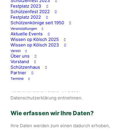
Schützenfest 2023
diesem Text aufgeführten Datenschutzerklärung.
Festplatz 2023
Schützenfest 2022
Festplatz 2022
Datenerfassung auf
Schützenkönige seit 1950
Veranstaltungen
dieser Website
Aktuelle Events
Wissen op Kölsch 2025
Wissen op Kölsch 2023
Wer ist verantwortlich für die
Verein
Datenerfassung auf dieser Website?
Über uns
Vorstand
Schützenhaus
Die Datenverarbeitung auf dieser Website erfolgt
Partner
durch den Websitebetreiber. Dessen Kontaktdaten
Termine
können Sie dem Abschnitt „Hinweis zur
Verantwortlichen Stelle“ in dieser
Datenschutzerklärung entnehmen.
Wie erfassen wir Ihre Daten?
Ihre Daten werden zum einen dadurch erhoben,