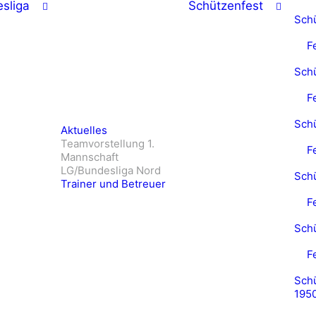
sliga
Schützenfest
Sch
F
Sch
F
Sch
Aktuelles
Teamvorstellung 1.
F
Mannschaft
LG/Bundesliga Nord
Sch
Trainer und Betreuer
F
Sch
F
Schü
195